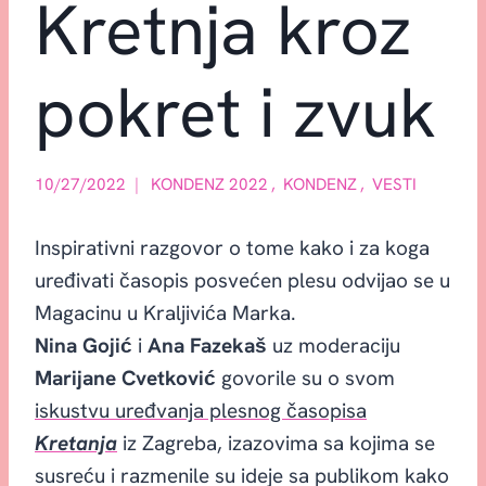
Kretnja kroz
pokret i zvuk
10/27/2022
KONDENZ 2022
,
KONDENZ
,
VESTI
Inspirativni razgovor o tome kako i za koga
uređivati časopis posvećen plesu odvijao se u
Magacinu u Kraljivića Marka.
Nina Gojić
i
Ana Fazekaš
uz moderaciju
Marijane Cvetković
govorile su o svom
iskustvu uređvanja plesnog časopisa
Kretanja
iz Zagreba, izazovima sa kojima se
susreću i razmenile su ideje sa publikom kako