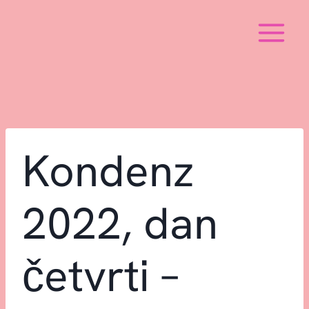
Skip
to
content
Kondenz
2022, dan
četvrti –