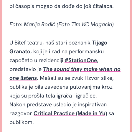
bi časopis mogao da dođe do još čitalaca.
Foto: Marija Rodić (Foto Tim KC Magacin)
U Bitef teatru, naš stari poznanik
Tijago
Granato
, koji je i rad na performansku
započeto u rezidenciji
#StationOne
,
predstavio je
The sound they make when no
one listens
. Mešali su se zvuk i izvor slike,
publika je bila zavedena putovanjima kroz
koja su prošla tela igrača i igračice.
Nakon predstave usledio je inspirativan
razgovor
Critical Practice (Made in Yu)
sa
publikom.