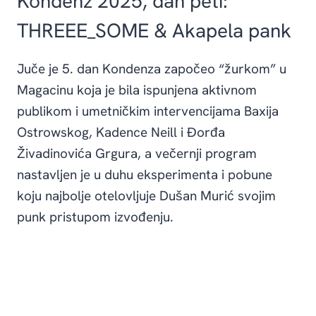
Kondenz 2025, dan peti:
THREEE_SOME & Akapela pank
Juče je 5. dan Kondenza započeo “žurkom” u
Magacinu koja je bila ispunjena aktivnom
publikom i umetničkim intervencijama Baxija
Ostrowskog, Kadence Neill i Đorđa
Živadinovića Grgura, a večernji program
nastavljen je u duhu eksperimenta i pobune
koju najbolje otelovljuje Dušan Murić svojim
punk pristupom izvođenju.