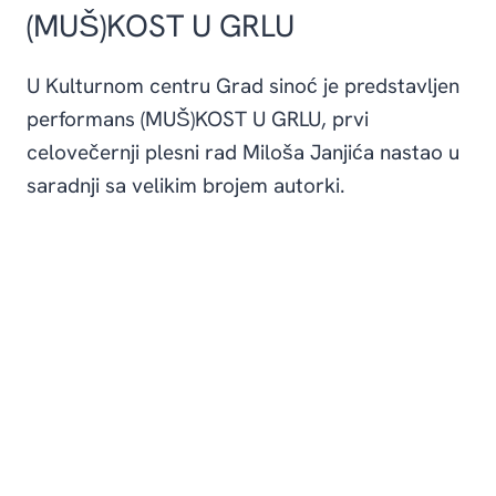
(MUŠ)KOST U GRLU
U Kulturnom centru Grad sinoć je predstavljen
performans (MUŠ)KOST U GRLU, prvi
celovečernji plesni rad Miloša Janjića nastao u
saradnji sa velikim brojem autorki.