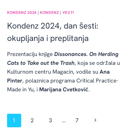
KONDENZ 2024
|
KONDENZ
|
VESTI
Kondenz 2024, dan šesti:
okupljanja i preplitanja
Prezentaciju knjige
Dissonances. On Herding
Cats to Take out the Trash
, koja se održala u
Kulturnom centru Magacin, vodile su
Ana
Pinter
, polaznica programa Critical Practice-
Made in Yu, i
Marijana Cvetković
.
Page
Next
1
2
3
…
7
navigation