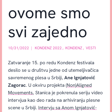
ovome smo
svi zajedno
10/31/2022
KONDENZ 2022
,
KONDENZ
,
VESTI
Zatvaranje 15. po redu Kondenz festivala
desilo se u društvu jedne od utemeljivačica
savremenog plesa u Srbiji,
Ane Ignjatović
Zagorac
. U okviru projekta
(Non)Aligned
Movements
, Stanica je pokrenula seriju video
intervjua kao deo rada na arhiviranju plesne
scene u Srbiji.
Intervju sa Anom Ignjatović-