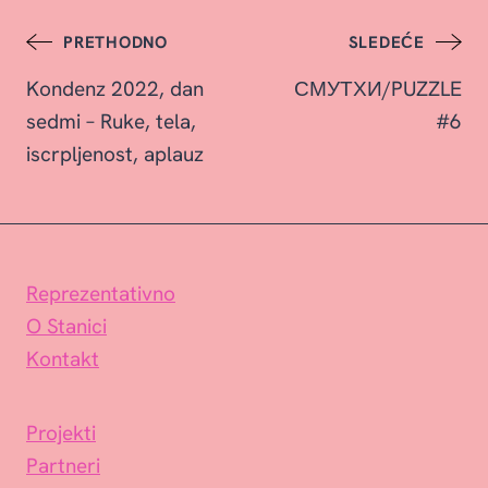
Post
PRETHODNO
SLEDEĆE
Kondenz 2022, dan
СМУТХИ/PUZZLE
navigation
sedmi – Ruke, tela,
#6
iscrpljenost, aplauz
Reprezentativno
O Stanici
Kontakt
Projekti
Partneri