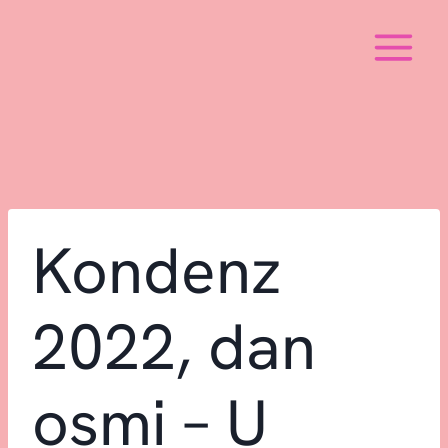
Skip
to
content
Kondenz
2022, dan
osmi – U