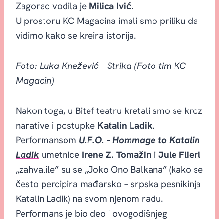
Zagorac vodila je
Milica Ivić
.
U prostoru KC Magacina imali smo priliku da
vidimo kako se kreira istorija.
Foto: Luka Knežević – Strika (Foto tim KC
Magacin)
Nakon toga, u Bitef teatru kretali smo se kroz
narative i postupke
Katalin Ladik
.
Performansom
U.F.O. – Hommage to Katalin
Ladik
umetnice
Irene Z. Tomažin
i
Jule Flierl
„zahvalile” su se „Joko Ono Balkana” (kako se
često percipira mađarsko – srpska pesnikinja
Katalin Ladik) na svom njenom radu.
Performans je bio deo i ovogodišnjeg