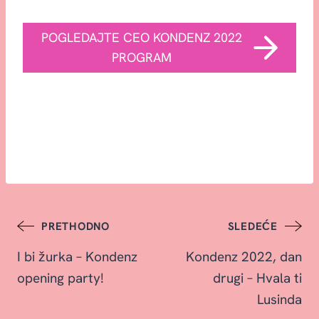
POGLEDAJTE CEO KONDENZ 2022
PROGRAM
Post
PRETHODNO
SLEDEĆE
I bi žurka – Kondenz
Kondenz 2022, dan
navigation
opening party!
drugi – Hvala ti
Lusinda