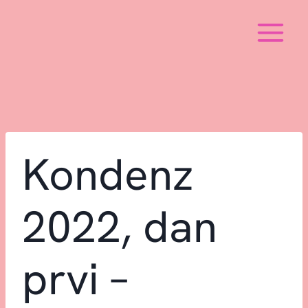
Skip
to
content
Kondenz
2022, dan
prvi –