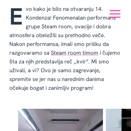
Skip
E
vo kako je bilo na otvaranju 14.
to
Kondenza! Fenomenalan performans
content
grupe Steam room, ovacije i dobra
atmosfera obeležili su prethodno veče.
Nakon performansa, imali smo priliku da
razgovaramo sa
Steam room timom
i čujemo
šta za njih predstavlja reč ,,kvir”. Mi smo
uživali, a vi? Ovo je samo zagrevanje,
spremite se jer nas u narednim danima
očekuje bogat i zanimljiv program!