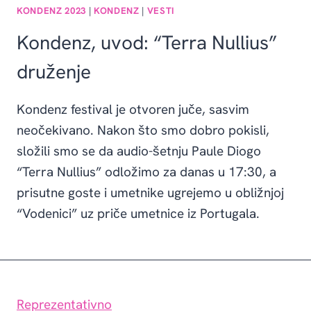
KONDENZ 2023
|
KONDENZ
|
VESTI
Kondenz, uvod: “Terra Nullius”
druženje
Kondenz festival je otvoren juče, sasvim
neočekivano. Nakon što smo dobro pokisli,
složili smo se da audio-šetnju Paule Diogo
“Terra Nullius” odložimo za danas u 17:30, a
prisutne goste i umetnike ugrejemo u obližnjoj
“Vodenici” uz priče umetnice iz Portugala.
Reprezentativno