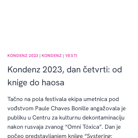
KONDENZ 2023
|
KONDENZ
|
VESTI
Kondenz 2023, dan četvrti: od
knige do haosa
Tačno na pola festivala ekipa umetnica pod
vođstvom Paule Chaves Bonille angažovala je
publiku u Centru za kulturnu dekontaminaciju
nakon rusvaja zvanog “Omni Tóxica”. Dan je
počeo predstavljanjem knjige “Systering: