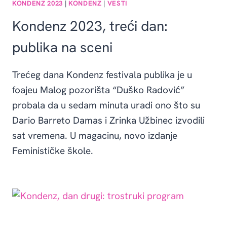
KONDENZ 2023
|
KONDENZ
|
VESTI
Kondenz 2023, treći dan:
publika na sceni
Trećeg dana Kondenz festivala publika je u
foajeu Malog pozorišta “Duško Radović”
probala da u sedam minuta uradi ono što su
Dario Barreto Damas i Zrinka Užbinec izvodili
sat vremena. U magacinu, novo izdanje
Feminističke škole.