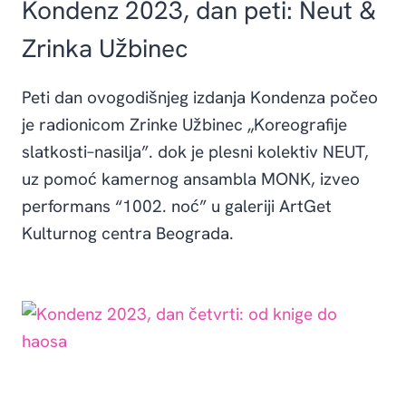
Kondenz 2023, dan peti: Neut &
Zrinka Užbinec
Peti dan ovogodišnjeg izdanja Kondenza počeo
je radionicom Zrinke Užbinec „Koreografije
slatkosti–nasilja”. dok je plesni kolektiv NEUT,
uz pomoć kamernog ansambla MONK, izveo
performans “1002. noć” u galeriji ArtGet
Kulturnog centra Beograda.