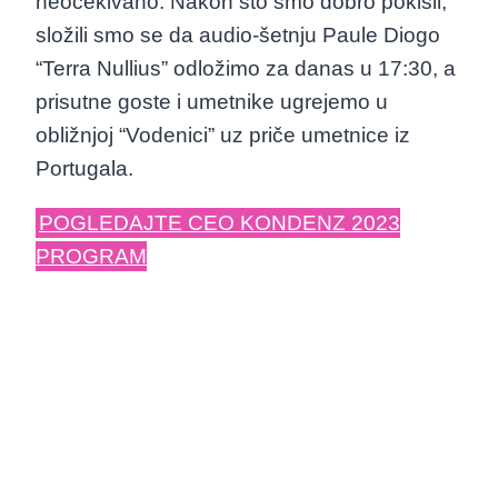
neočekivano. Nakon što smo dobro pokisli,
složili smo se da audio-šetnju Paule Diogo
“Terra Nullius” odložimo za danas u 17:30, a
prisutne goste i umetnike ugrejemo u
obližnjoj “Vodenici” uz priče umetnice iz
Portugala.
POGLEDAJTE CEO KONDENZ 2023
PROGRAM